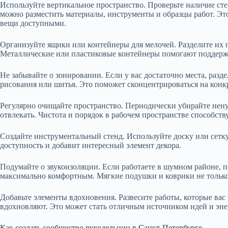
Используйте вертикальное пространство. Проверьте наличие сте
можно разместить материалы, инструменты и образцы работ. Это
вещи доступными.
Организуйте ящики или контейнеры для мелочей. Разделите их п
Металлические или пластиковые контейнеры помогают поддерж
Не забывайте о зонировании. Если у вас достаточно места, разде
рисования или шитья. Это поможет сконцентрироваться на конк
Регулярно очищайте пространство. Периодически убирайте нен
отвлекать. Чистота и порядок в рабочем пространстве способст
Создайте инструментальный стенд. Используйте доску или сетку
доступность и добавит интересный элемент декора.
Подумайте о звукоизоляции. Если работаете в шумном районе, п
максимально комфортным. Мягкие подушки и коврики не только 
Добавьте элементы вдохновения. Развесите работы, которые вас
вдохновляют. Это может стать отличным источником идей и энер
Как создать сообщество рукодельниц в Санкт-Петербурге