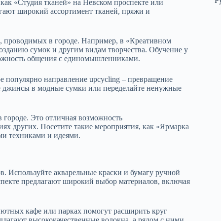
Р
е как «Студия тканей» на Невском проспекте или
агают широкий ассортимент тканей, пряжи и
, проводимых в городе. Например, в «Креативном
созданию сумок и другим видам творчества. Обучение у
зможность общения с единомышленниками.
е популярно направление upcycling – превращение
е джинсы в модные сумки или переделайте ненужные
в городе. Это отличная возможность
иях других. Посетите такие мероприятия, как «Ярмарка
ми техниками и идеями.
в. Используйте акварельные краски и бумагу ручной
спекте предлагают широкий выбор материалов, включая
уютных кафе или парках помогут расширить круг
лагают высококачественные волокна, а рядом с ними