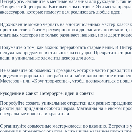
Петербурге. Загляните в местные магазины для рукоделия, таки
«Творческий центр» на Васильевском острове. Эти места предл
аксессуаров, которые помогут вам реализовать любые идеи.
Вдохновение можно черпать на многочисленных мастер-классах
пространстве «Ткачи» регулярно проходят занятия по вязанию, 
опытных мастеров не только развивает навыки, но и дарит во
Подумайте о том, как можно переработать старые вещи. В Питер
ненужных предметов в стильные аксессуары. Превратите стары
вещи в уникальные элементы декора для дома.
Не забывайте об обменах и ярмарках, которые часто проводятся 
продемонстрировать свои работы и найти вдохновение в творен
Мастеров» или «Круг творчества», чтобы познакомиться с новы
Рукоделие в Санкт-Петербурге: идеи и советы
Попробуйте создать уникальные открытки для разных празднико
работы для придания особого шарма. Магазины на Невском про
натуральные волокна и красители.
Организуйте совместные мастер-классы по вязанию. Встречи в 
общения и обменяться опытом. Ближайшие магазины пряжи пред