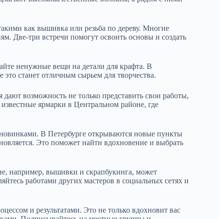
кими как вышивка или резьба по дереву. Многие
ям. Две-три встречи помогут освоить основы и создать
айте ненужные вещи на детали для крафта. В
 это станет отличным сырьем для творчества.
я дают возможность не только представить свои работы,
 известные ярмарки в Центральном районе, где
 новинками. В Петербурге открываются новые пункты
новляется. Это поможет найти вдохновение и выбрать
е, например, вышивки и скрапбукинга, может
яйтесь работами других мастеров в социальных сетях и
роцессом и результатами. Это не только вдохновит вас
иками. Подписывайтесь на местные группы и