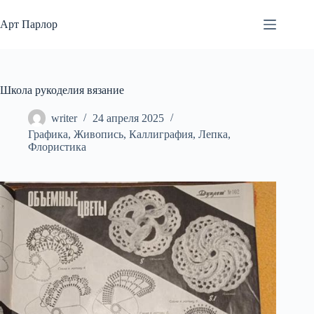
Перейти
к
Арт Парлор
сути
Школа рукоделия вязание
writer
24 апреля 2025
Графика
,
Живопись
,
Каллиграфия
,
Лепка
,
Флористика